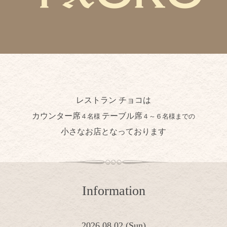
レストラン チョコは
カウンター席
テーブル席
４名様
４～６名様までの
小さなお店となっております
Information
2026.08.02 (Sun)