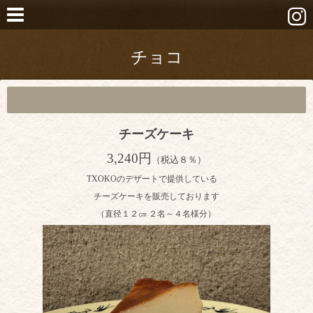
チョコ
チーズケーキ
3,240円
（税込８％）
TXOKOのデザートで提供している
チーズケーキを販売しております
（直径１２㎝ ２名～４名様分）